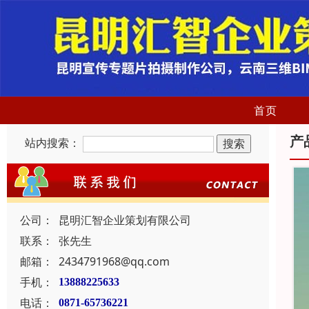
首页
产
站内搜索：
公司：
昆明汇智企业策划有限公司
联系：
张先生
邮箱：
2434791968@qq.com
手机：
13888225633
电话：
0871-65736221