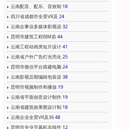
云南配音、配乐、音效制
18
四川省成都市全景VR及
24
云南企事业多媒体影视设
32
昆明市建筑工程BIM咨
44
云南工程动画类短片设计
41
云南省户外广告灯光亮化
25
昆明市微信平台搭建电脑
24
云南影视后期编辑包装设
38
昆明市视频制作和播放
19
云南省平面创意设计制作
19
云南省建筑效果图设计制
18
云南企业全景VR及36
48
昆明市专业字幕机非线性
12