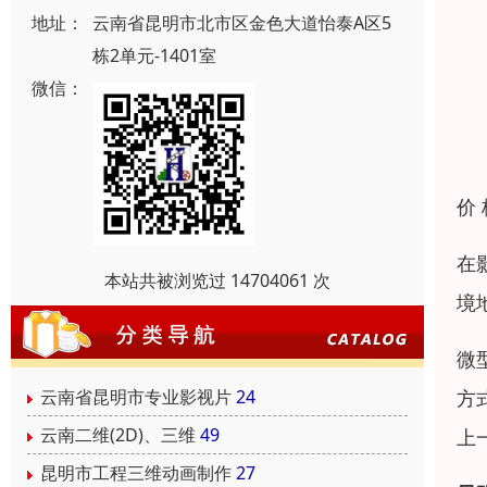
地址：
云南省昆明市北市区金色大道怡泰A区5
栋2单元-1401室
微信：
价
在
本站共被浏览过 14704061 次
境
微
方
云南省昆明市专业影视片
24
云南二维(2D)、三维
49
上
昆明市工程三维动画制作
27