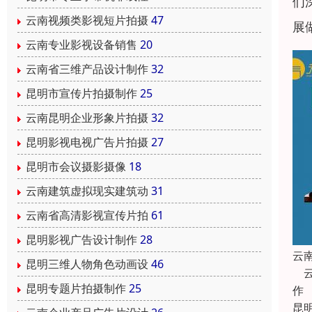
们
云南视频类影视短片拍摄
47
展
云南专业影视设备销售
20
云南省三维产品设计制作
32
昆明市宣传片拍摄制作
25
云南昆明企业形象片拍摄
32
昆明影视电视广告片拍摄
27
昆明市会议摄影摄像
18
云南建筑虚拟现实建筑动
31
云南省高清影视宣传片拍
61
昆明影视广告设计制作
28
云
昆明三维人物角色动画设
46
云
昆明专题片拍摄制作
25
作
昆