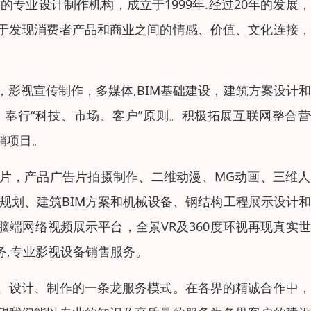
造的专业设计制作机构，成立于
1999
年
.
经过
20
年的发展，
于发现消费者产品和商业之间的情感、价值、文化连接，
，影视宣传制作，多媒体
,BIM
基础建设，建筑方案设计和
，奉行
“
科技、市场、客户
”
原则。积极拓展互联网整合营
销项目。
片，产品广告片拍摄制作、二维动漫、
MG
动画、三维人
规划、建筑
BIM
方案和机械设备、钢结构工程展示设计和
脑端网络视频展示平台，全景
VR
及
360
度环视再现真实世
务
,
专业影视设备销售服务。
、设计、制作的一条龙服务模式。在各界的精诚合作中，