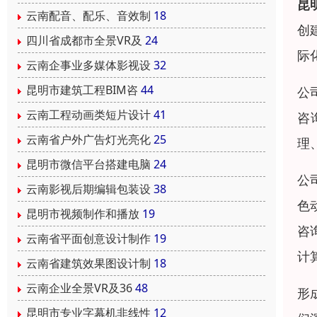
昆
云南配音、配乐、音效制
18
创
四川省成都市全景VR及
24
际
云南企事业多媒体影视设
32
昆明市建筑工程BIM咨
44
公
云南工程动画类短片设计
41
咨
云南省户外广告灯光亮化
25
理
昆明市微信平台搭建电脑
24
公
云南影视后期编辑包装设
38
色
昆明市视频制作和播放
19
咨
云南省平面创意设计制作
19
计
云南省建筑效果图设计制
18
云南企业全景VR及36
48
形
昆明市专业字幕机非线性
12