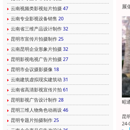
展
云南视频类影视短片拍摄
47
云南专业影视设备销售
20
云南省三维产品设计制作
32
昆明市宣传片拍摄制作
25
云南昆明企业形象片拍摄
32
昆明影视电视广告片拍摄
27
昆明市会议摄影摄像
18
云南建筑虚拟现实建筑动
31
云南省高清影视宣传片拍
61
昆明影视广告设计制作
28
昭
昆明三维人物角色动画设
46
昆
昆明专题片拍摄制作
25
24-