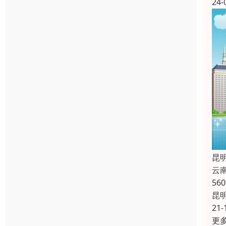
24-
昆
云
5
昆
21-
更