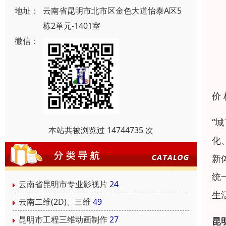
地址：
云南省昆明市北市区金色大道怡泰A区5
栋2单元-1401室
微信：
价
“
本站共被浏览过 14744735 次
化
新
统
云南省昆明市专业影视片
24
生
云南二维(2D)、三维
49
昆明市工程三维动画制作
27
昆