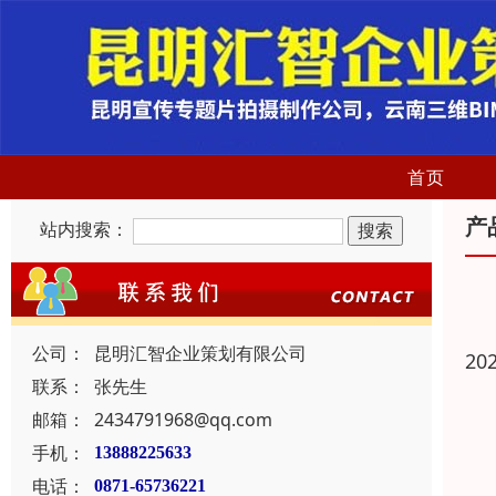
首页
产
站内搜索：
公司：
昆明汇智企业策划有限公司
20
联系：
张先生
邮箱：
2434791968@qq.com
手机：
13888225633
电话：
0871-65736221