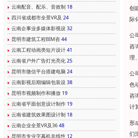
云南配音、配乐、音效制
18
创
四川省成都市全景VR及
24
际
云南企事业多媒体影视设
32
公
昆明市建筑工程BIM咨
44
咨
云南工程动画类短片设计
41
理
云南省户外广告灯光亮化
25
昆明市微信平台搭建电脑
24
公
云南影视后期编辑包装设
38
色
昆明市视频制作和播放
19
咨
云南省平面创意设计制作
19
计
云南省建筑效果图设计制
18
形
云南企业全景VR及36
48
们
昆明市专业字幕机非线性
12