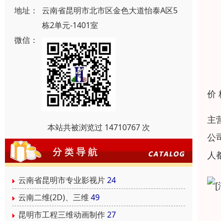
地址：
云南省昆明市北市区金色大道怡泰A区5
栋2单元-1401室
微信：
价
主
本站共被浏览过 14710767 次
公
人
云南省昆明市专业影视片
24
云南二维(2D)、三维
49
昆明市工程三维动画制作
27