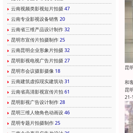
云南视频类影视短片拍摄
47
云南专业影视设备销售
20
云南省三维产品设计制作
32
昆明市宣传片拍摄制作
25
云南昆明企业形象片拍摄
32
昆明影视电视广告片拍摄
27
昆
昆明市会议摄影摄像
18
主
云南建筑虚拟现实建筑动
31
和
昆
云南省高清影视宣传片拍
61
21-
昆明影视广告设计制作
28
昆明三维人物角色动画设
46
昆明专题片拍摄制作
25