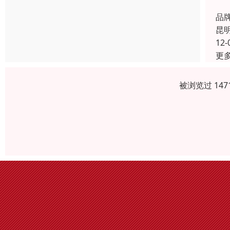
昆
品
昆
12-
更
被浏览过 14