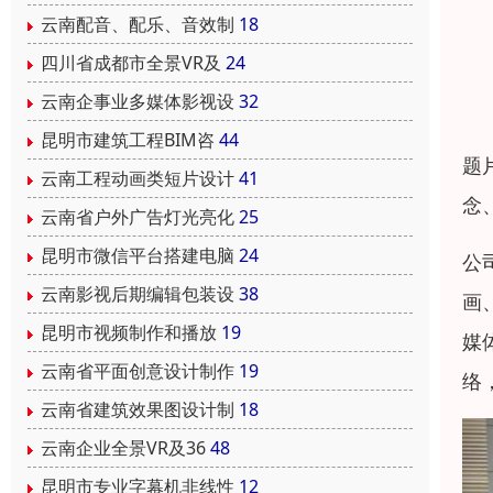
云南配音、配乐、音效制
18
四川省成都市全景VR及
24
云南企事业多媒体影视设
32
昆明市建筑工程BIM咨
44
题
云南工程动画类短片设计
41
念
云南省户外广告灯光亮化
25
昆明市微信平台搭建电脑
24
公
云南影视后期编辑包装设
38
画
昆明市视频制作和播放
19
媒
云南省平面创意设计制作
19
络
云南省建筑效果图设计制
18
云南企业全景VR及36
48
昆明市专业字幕机非线性
12