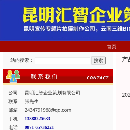
首页
产
站内搜索：
公司：
昆明汇智企业策划有限公司
20
联系：
张先生
邮箱：
2434791968@qq.com
手机：
13888225633
电话：
0871-65736221