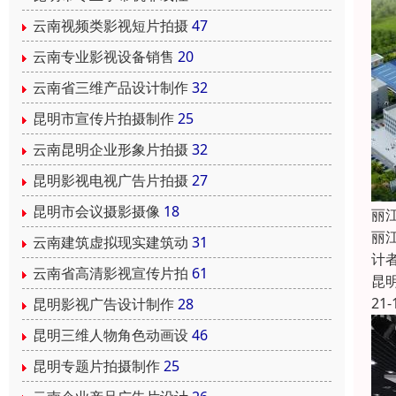
云南视频类影视短片拍摄
47
云南专业影视设备销售
20
云南省三维产品设计制作
32
昆明市宣传片拍摄制作
25
云南昆明企业形象片拍摄
32
昆明影视电视广告片拍摄
27
昆明市会议摄影摄像
18
丽
丽
云南建筑虚拟现实建筑动
31
计
云南省高清影视宣传片拍
61
昆
21-
昆明影视广告设计制作
28
昆明三维人物角色动画设
46
昆明专题片拍摄制作
25