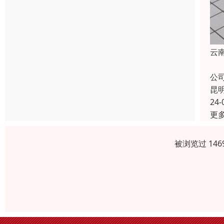
云
云
公
昆
24-
更
被浏览过 14