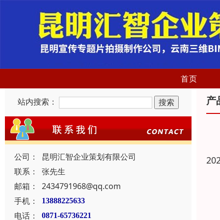
首页
产
站内搜索：
公司：
昆明汇智企业策划有限公司
20
联系：
张先生
邮箱：
2434791968@qq.com
手机：
13888225633
电话：
0871-65736221