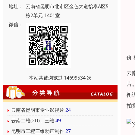
地址：
云南省昆明市北市区金色大道怡泰A区5
栋2单元-1401室
微信：
价
云
本站共被浏览过 14699534 次
片
衡
拍
云南省昆明市专业影视片
24
云南二维(2D)、三维
49
昆明市工程三维动画制作
27