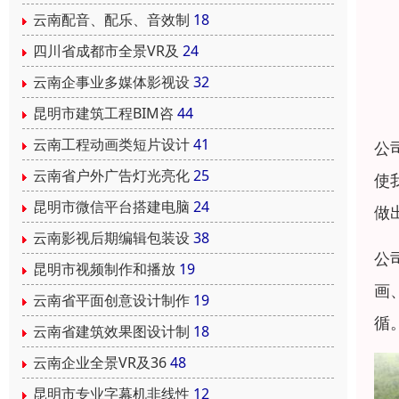
云南配音、配乐、音效制
18
四川省成都市全景VR及
24
云南企事业多媒体影视设
32
昆明市建筑工程BIM咨
44
云南工程动画类短片设计
41
公
云南省户外广告灯光亮化
25
使
昆明市微信平台搭建电脑
24
做
云南影视后期编辑包装设
38
公
昆明市视频制作和播放
19
画
云南省平面创意设计制作
19
循
云南省建筑效果图设计制
18
云南企业全景VR及36
48
昆明市专业字幕机非线性
12