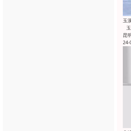
玉
玉
昆
24-