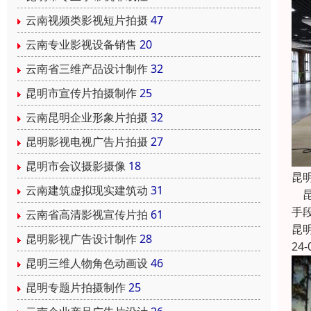
云南视频类影视短片拍摄
47
云南专业影视设备销售
20
云南省三维产品设计制作
32
昆明市宣传片拍摄制作
25
云南昆明企业形象片拍摄
32
昆明影视电视广告片拍摄
27
昆明市会议摄影摄像
18
昆
云南建筑虚拟现实建筑动
31
昆
手
云南省高清影视宣传片拍
61
昆
昆明影视广告设计制作
28
24-
昆明三维人物角色动画设
46
昆明专题片拍摄制作
25