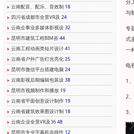
分
云南配音、配乐、音效制
18
与
四川省成都市全景VR及
24
云南企事业多媒体影视设
32
专
昆明市建筑工程BIM咨
44
式
云南工程动画类短片设计
41
一
云南省户外广告灯光亮化
25
电
昆明市微信平台搭建电脑
24
云南影视后期编辑包装设
38
1
昆明市视频制作和播放
19
2
云南省平面创意设计制作
19
云南省建筑效果图设计制
18
3
云南企业全景VR及36
48
昆明市专业字幕机非线性
12