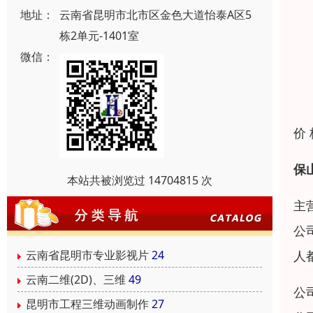
地址：
云南省昆明市北市区金色大道怡泰A区5
栋2单元-1401室
微信：
价
保
本站共被浏览过 14704815 次
主
公
人
云南省昆明市专业影视片
24
云南二维(2D)、三维
49
公
昆明市工程三维动画制作
27