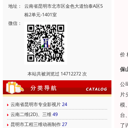
地址：
云南省昆明市北市区金色大道怡泰A区5
栋2单元-1401室
微信：
价
保
本站共被浏览过 14712272 次
公
片
模
云南省昆明市专业影视片
24
云南二维(2D)、三维
49
台
昆明市工程三维动画制作
27
了