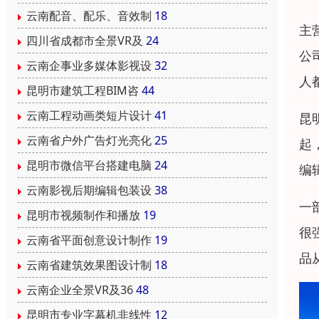
云南配音、配乐、音效制
18
主
四川省成都市全景VR及
24
公
云南企事业多媒体影视设
32
人
昆明市建筑工程BIM咨
44
云南工程动画类短片设计
41
昆
云南省户外广告灯光亮化
25
起
昆明市微信平台搭建电脑
24
编
云南影视后期编辑包装设
38
一
昆明市视频制作和播放
19
很
云南省平面创意设计制作
19
品
云南省建筑效果图设计制
18
云南企业全景VR及36
48
昆明市专业字幕机非线性
12