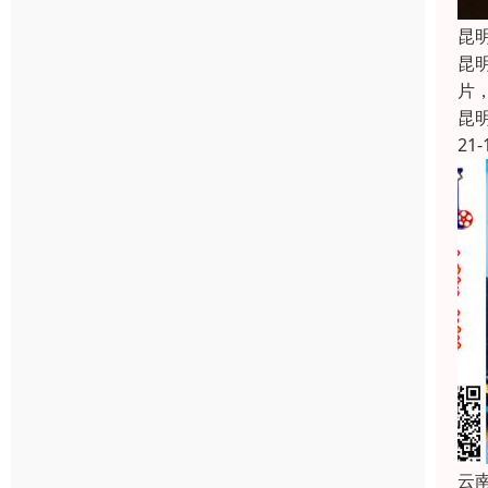
昆
昆
片
昆
21-
云