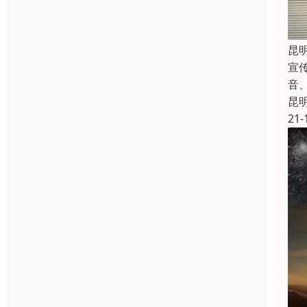
昆
宣
音
昆
21-