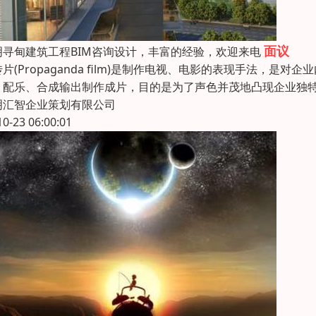
面议
明寻甸建筑工程BIM咨询设计，丰富的经验，欢迎来电
传片(Propaganda film)是制作电视、电影的表现手法
、配乐、合成输出制作成片，目的是为了声色并茂地凸现企业独
明汇智企业策划有限公司
10-23 06:00:01