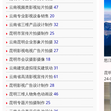
云南视频类影视短片拍摄
47
云南专业影视设备销售
20
云南省三维产品设计制作
32
昆明市宣传片拍摄制作
25
云南昆明企业形象片拍摄
32
昆明影视电视广告片拍摄
27
昆明市会议摄影摄像
18
怒
云南建筑虚拟现实建筑动
31
昆
云南省高清影视宣传片拍
61
24-
昆明影视广告设计制作
28
昆明三维人物角色动画设
46
昆明专题片拍摄制作
25